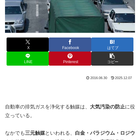
X
Facebook
はてブ
LINE
Pinterest
コピー
2016.06.30
2025.12.07
自動車の排気ガスを浄化する触媒は、
大気汚染の防止
に役
立っている。
なかでも
三元触媒
といわれる、
白金・パラジウム・ロジウ