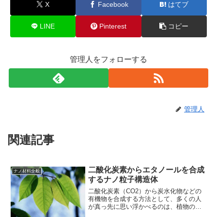
X
Facebook
はてブ
LINE
Pinterest
コピー
管理人をフォローする
管理人
関連記事
二酸化炭素からエタノールを合成
ナノ材料全般
するナノ粒子構造体
二酸化炭素（CO2）から炭水化物などの
有機物を合成する方法として、多くの人
が真っ先に思い浮かべるのは、植物の
「光合成」だろう。空気中のCO2と水か