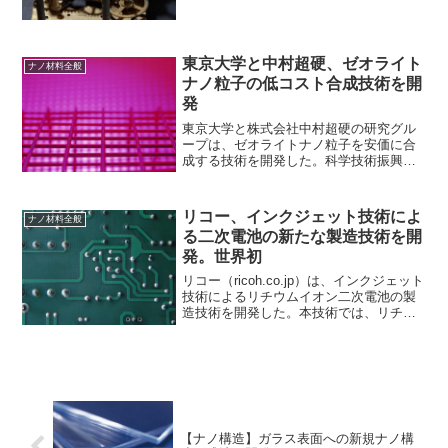
に改善できる可能性がある。これらの複
合材料はナノコンポジット材料
（nanocomposite materials）と呼ばれ、
世界中で...
東京大学と中村超硬、ゼオライト
ナノ材料全般
ナノ粒子の低コスト合成技術を開
発
東京大学と株式会社中村超硬の研究グル
ープは、ゼオライトナノ粒子を安価に合
成する技術を開発した。科学技術振興機
構（JST）の開発支援プログラムでの成
果。２種類のゼオライトナノ粒子の製造
技術を確立～透明吸湿性包材の実現や温
リコー、インクジェット技術によ
ナノ材料全般
感化粧品などへの応用が...
る二次電池の新たな製造技術を開
発。世界初
リコー（ricoh.co.jp）は、インクジェット
技術によるリチウムイオン二次電池の製
造技術を開発した。本技術では、リチウ
ムイオン二次電池の主要構成部材である
正極、負極、セパレーターの材料をイン
ク化して、インクジェット技術を用いこ
れらを積層...
【ナノ構造】ガラス表面への新規ナノ構