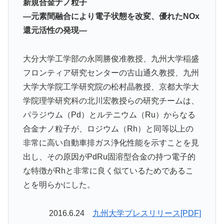
新規合金ナノ粒子
―元素間融合により電子状態を改変、優れたNOx
還元活性の発現―
大分大学工学部の永岡勝俊准教授、九州大学稲盛
フロンティア研究センターの古山通久教授、九州
大学大学院工学研究院の松村晶教授、京都大学大
学院理学研究科の北川宏教授らの研究チームは、
パラジウム（Pd）とルテニウム（Ru）からなる
合金ナノ粒子が、ロジウム（Rh）と同等以上の
非常に高い自動車排ガス浄化性能を示すことを見
出し、その原因がPdRu固溶型合金の持つ電子的
な特徴がRhと非常に良く似ているためであるこ
とを明らかにした。
2016.6.24
九州大学プレスリリース[PDF]