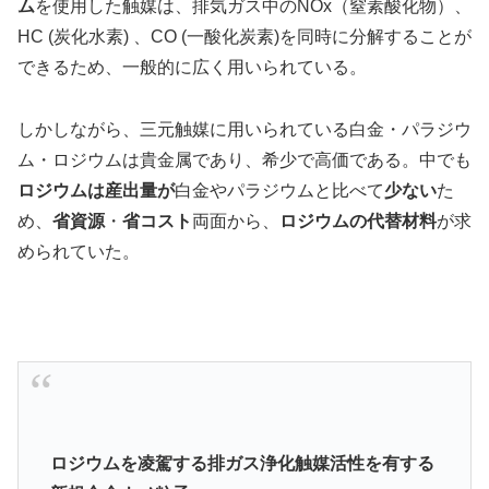
ム
を使用した触媒は、排気ガス中のNOx（窒素酸化物）、
HC (炭化水素) 、CO (一酸化炭素)を同時に分解することが
できるため、一般的に広く用いられている。
しかしながら、三元触媒に用いられている白金・パラジウ
ム・ロジウムは貴金属であり、希少で高価である。中でも
ロジウムは産出量が
白金やパラジウムと比べて
少ない
た
め、
省資源
・
省コスト
両面から、
ロジウムの代替材料
が求
められていた。
ロジウムを凌駕する排ガス浄化触媒活性を有する