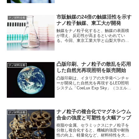
ら光エネルギーを利用してデンプンや糖
などの炭水化物を合成する「光合成」
は、自然が生み出した芸術...
市販触媒の24倍の触媒活性を示す
ナノ材料全般
ナノ粒子触媒、東工大が開発
触媒をナノ粒子化すると、触媒の表面積
が増え、反応性が高まるといわれてい
る。今回、東京工業大学と山梨大学の研
究グループは、粒径約1ナノメートルとい
う極微小なナノ粒子に、3種類の金属を精
密に合金化する手法を開発し、得られた
触媒が、炭化水素の酸化...
凸版印刷、ナノ粒子の散乱を応用
ナノ材料全般
した自然光再現照明を販売開始
凸版印刷は、イタリアの大学発ベンチャ
ーが開発した自然光を再現するLED照明
システム「CoeLux Exp Sky」（コエルク
ス）の販売を2018年6月から開始した。凸
版印刷、自然光再現照明を販売開始-窓の
ない空間を、天窓から自然光が降り注
い...
ナノ粒子の複合化でマグネシウム
ナノ材料全般
合金の強度と可塑性を大幅アップ
樹脂や金属、セラミックスにナノ粒子を
分散し複合化すると、機械的強度や耐熱
性の向上、軽量化など、材料特性を大幅