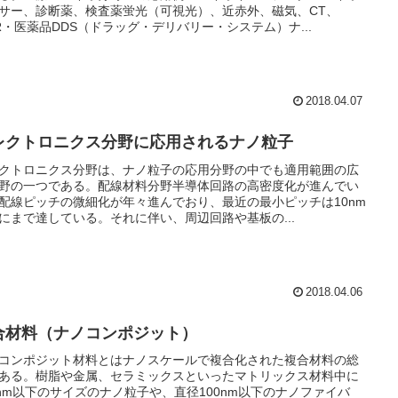
サー、診断薬、検査薬蛍光（可視光）、近赤外、磁気、CT、
R・医薬品DDS（ドラッグ・デリバリー・システム）ナ...
2018.04.07
レクトロニクス分野に応用されるナノ粒子
クトロニクス分野は、ナノ粒子の応用分野の中でも適用範囲の広
野の一つである。配線材料分野半導体回路の高密度化が進んでい
配線ピッチの微細化が年々進んでおり、最近の最小ピッチは10nm
にまで達している。それに伴い、周辺回路や基板の...
2018.04.06
合材料（ナノコンポジット）
コンポジット材料とはナノスケールで複合化された複合材料の総
ある。樹脂や金属、セラミックスといったマトリックス材料中に
0nm以下のサイズのナノ粒子や、直径100nm以下のナノファイバ