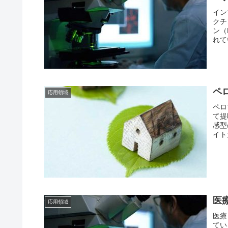
イン
クチ
ン（
れて
ペ
応用領域
ペロ
て提
感型
イト
医
応用領域
医療
てい