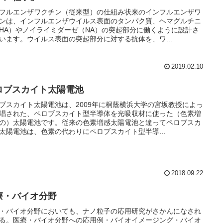
フルエンザワクチン（従来型）の仕組み状来のインフルエンザワ
ンは、インフルエンザウイルス表面のタンパク質、ヘマグルチニ
HA）やノイライミダーゼ（NA）の突起部分に働くように設計さ
います。ウイルス表面の突起部分に対する抗体を、ワ...
2019.02.10
ロブスカイト太陽電池
ブスカイト太陽電池は、2009年に桐蔭横浜大学の宮坂教授によっ
唱された、ペロブスカイト型半導体を光吸収材に使った（色素増
の）太陽電池です。従来の色素増感太陽電池と違ってペロブスカ
太陽電池は、色素の代わりにペロブスカイト型半導...
2018.09.22
療・バイオ分野
・バイオ分野においても、ナノ粒子の応用研究がさかんになされ
る。医療・バイオ分野への応用例・バイオイメージング・バイオ