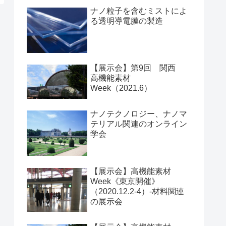
ナノ粒子を含むミストによ
る透明導電膜の製造
【展示会】第9回 関西
高機能素材
Week（2021.6）
ナノテクノロジー、ナノマ
テリアル関連のオンライン
学会
【展示会】高機能素材
Week《東京開催》
（2020.12.2-4）-材料関連
の展示会