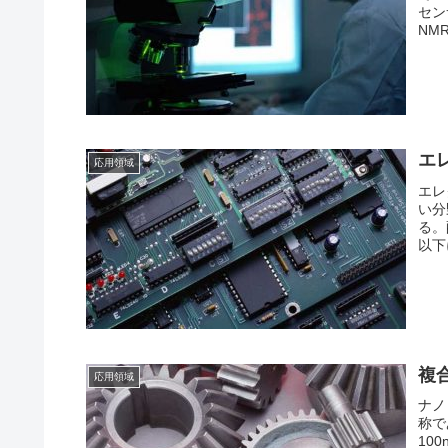
セン
NM
エ
応用領域
エレ
い分
る。
以下
複
応用領域
ナノ
称で
10