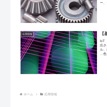
ー、
【
応用領域
Io
出さ
ル、
…色
ホーム
応用領域