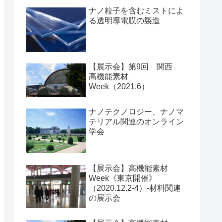
ナノ粒子を含むミストによ
る透明導電膜の製造
【展示会】第9回 関西
高機能素材
Week（2021.6）
ナノテクノロジー、ナノマ
テリアル関連のオンライン
学会
【展示会】高機能素材
Week《東京開催》
（2020.12.2-4）-材料関連
の展示会