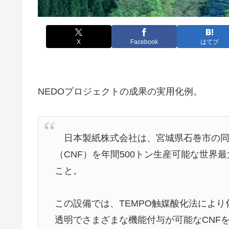
X
Facebook
はてブ
NEDOプロジェクトの成果の実用化例。
日本製紙株式会社は、宮城県石巻市の同
（CNF）を年間500トン生産可能な世
こと。
この設備では、TEMPO触媒酸化法によ
透明でさまざまな機能付与が可能なCNF