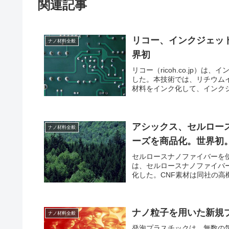
関連記事
リコー、インクジェッ
ナノ材料全般
界初
リコー（ricoh.co.jp
した。本技術では、リチウム
材料をインク化して、インクジ
アシックス、セルロー
ナノ材料全般
ーズを商品化。世界初
セルロースナノファイバーを
は、セルロースナノファイバ
化した。CNF素材は同社の高機能
ナノ粒子を用いた新規
ナノ材料全般
発泡プラスチックは、無数の