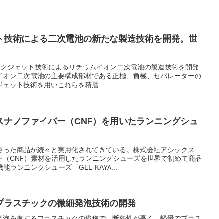
ト技術による二次電池の新たな製造技術を開発。世
）は、インクジェット技術によるリチウムイオン二次電池の製造技術を開発
イオン二次電池の主要構成部材である正極、負極、セパレーターの
ェット技術を用いこれらを積層...
スナノファイバー（CNF）を用いたランニングシュ
。
使った商品が続々と実用化されてきている。株式会社アシックス
ー（CNF）素材を活用したランニングシューズを世界で初めて商品
ランニングシューズ「GEL-KAYA...
プラスチックの微細発泡技術の開発
気泡を有するプラスチックの総称で、断熱性が高く、軽量でプラス