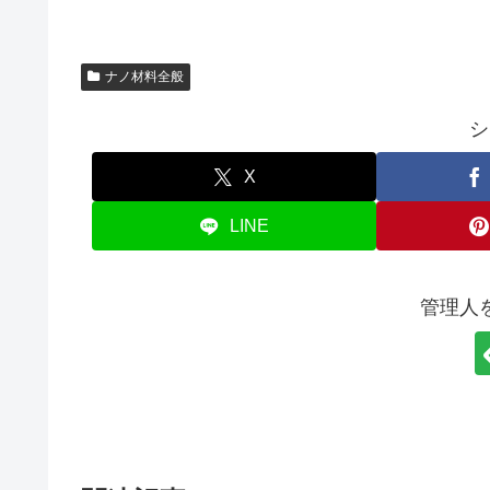
ナノ材料全般
シ
X
LINE
管理人