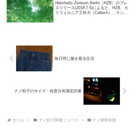
Helmholtz-Zentrum Berlin（HZB）のプレ
スリリース(2018.7.5)によると、HZB、カ
リフォルニア工科大（Caltech）、ケンブ
リッジ大、フラウンホーファー太陽エネ
ルギーシステム研究所、イルメナウ工科
大学からな...
毎日同じ服を着る生活
ナノ粒子のサイズ・粒度分布測定評価
ホーム
ナノ粒子関連ニュース
ナノ材料全般