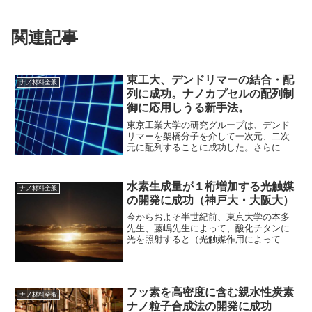
関連記事
東工大、デンドリマーの結合・配
ナノ材料全般
列に成功。ナノカプセルの配列制
御に応用しうる新手法。
東京工業大学の研究グループは、デンド
リマーを架橋分子を介して一次元、二次
元に配列することに成功した。さらに、
デンドリマーの錯体形成機能を利用し、
デンドリマー内部に金属塩を取り込める
ことを実証した。原子のようにふるまう
水素生成量が１桁増加する光触媒
ナノ材料全般
ナノカプセルを結合―ナノ...
の開発に成功（神戸大・大阪大）
今からおよそ半世紀前、東京大学の本多
先生、藤嶋先生によって、酸化チタンに
光を照射すると（光触媒作用によって）
水が酸素と水素に分解されることが世界
で初めて発見された。これは世界中の研
究者たちに大きな衝撃を与え、本多・藤
嶋効果と呼ばれている。水...
フッ素を高密度に含む親水性炭素
ナノ材料全般
ナノ粒子合成法の開発に成功