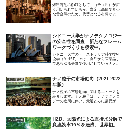
燃料電池の触媒として、白金（Pt）が広
く用いられているが、白金は高価で希少
な貴金属のため、代替となる材料が求め
られている。そういった中、代替材料の
候補としてヘテロ原子ドープ炭素への注
目が高まっており、フッ素をドープした
炭素材料にも期待が寄せ...
シドニー大学がナノテクノロジー
ナノ材料全般
の安全性を調査、新たなフレーム
ワークづくりを模索中。
シドニー大学のオーストラリア科学技術
協会（AINST）では、食品から医薬品ま
であらゆる分野で使用されているナノ粒
子の安全性に関する研究を行っている。
先日、同大学のランチタイムセミナーに
て、AINSTの保健医学テーマリーダー
ナノ粒子の市場動向（2021-2022
ナノ材料全般
で、ナノ粒子安全性...
年版）
ナノ粒子の市場動向に関するニュースを
紹介します。ナノ粒子は、ナノテクノロ
ジーの進展に伴い、最近とみに需要が高
まっている材料です。特に医療やエレク
トロニクス分野においては、先端技術を
支える基幹部材としてなくてはならない
HZB、太陽光による直接水分解で
存在で、世界GDPの成長...
ナノ材料全般
変換効率19％を達成。世界初。