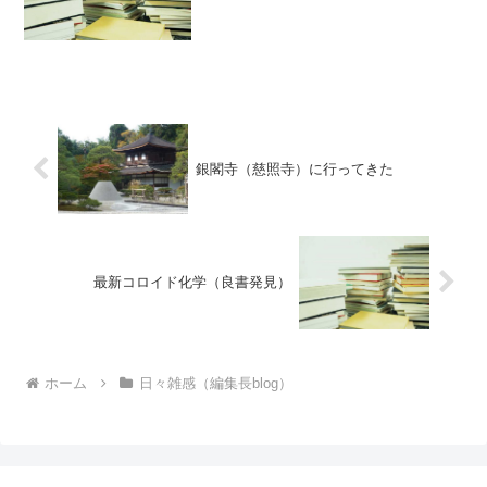
子力学を、ボーズ粒子とフェルミ粒子の
２つの粒子の切り口でわかりやすく解
説。難解な数式や複雑な説明は極力省か
れており、中...
銀閣寺（慈照寺）に行ってきた
最新コロイド化学（良書発見）
ホーム
日々雑感（編集長blog）