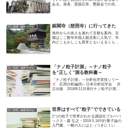
ある。発表、質疑応答、懇親会での先生
方をはじめ出席者とのコミュニケーショ
ン、これらをすべて英語でこなさなけれ
ばならない。何十年も前、当時院生だっ
た私は、ガチガチに緊張し...
銀閣寺（慈照寺）に行ってきた
日々雑感（編集長blog）
海外からの友人を連れて京都を案内。京
都はここ数年外国人観光客に人気で、市
内どこもかしこも異常ともいえるくらい
過密状態が続いている。特にバスや鉄道
の駅は、ラッシュ時は通勤・通学客と観
光客とでごった返していて、明らかにキ
ャパオーバーの状況。平日...
「ナノ粒子計測」～ナノ粒子
日々雑感（編集長blog）
を“正しく”測る教科書～
「ナノ粒子計測」～分析化学実技シリー
ズ 応用分析編(8)～日本分析化学会 共
立出版 2018年11月発行ナノ粒子計測
(分析化学実技シリーズ―応用分析編)「ナ
ノ粒子を“正しく”測定する」方法につい
て、原理から応用面にわたるまで解説近
年、工...
世界はすべて“粒子”でできている
日々雑感（編集長blog）
2つの粒子で世界がわかる講談社ブルーバ
ックス・森 弘之・2019.5.16刊行量子論の
入門書。一般の人にはとっつきにくい量