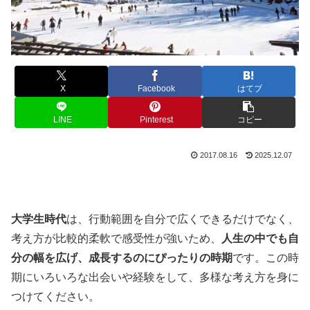
X
Facebook
はてブ
LINE
Pinterest
コピー
2017.08.16
2025.12.07
大学生時代
は、行動範囲を自分で広くできるだけでなく、
考え方が比較的柔軟で感受性が強いため、
人生の中でも自
分の幅を広げ、成長するのにぴったりの時期
です。この時
期にいろいろな出会いや経験をして、多様な考え方を身に
つけてください。