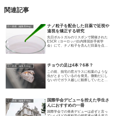
関連記事
ナノ粒子を配合した目薬で近視や
日々雑感（編集長blog）
遠視を矯正する研究
先日ポルトガルのリスボンで開催された
ESCR（ヨーロッパ白内障屈折手術学
会）にて、ナノ粒子を含んだ目薬を点眼
して屈折異常を矯正する興味深い研究
が、イスラエルの研究グループより発表
された。Nanodrops for restoring ref...
チョウの足は4本？6本？
日々雑感（編集長blog）
この前、拙宅の窓ガラスに枯葉のような
虫がとまっているのを発見。微動だにし
ないのでガラス越しに観察していたとこ
ろ、少しはねを広げはじめました。見た
目、蝶？蛾？のようです。（窓汚れてい
てすみません…）が、どうみても足が4本
しかないです。あれれ？...
国際学会デビューを控えた学生さ
日々雑感（編集長blog）
んにおすすめの一冊
国際学会での発表デビューは必ずと言っ
ていいほど自然科学の研究者が通る道で