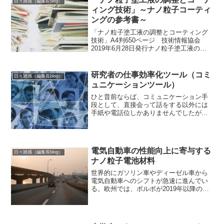
日々雑感（編集長blog）
ィング技術」～ナノ粒子コーティ
ングの参考書～
「ナノ粒子塗工液の調整とコーティング
技術」A4判650ページ 技術情報協会
2019年6月28日発行ナノ粒子塗工液の調
整とコーティング技術ナノ粒子の応用例
のひとつに、「ナノ粒子コーティング」
がある。既存材料の表面にナノ粒子を
研究者の仕事効率化ツール（コミ
日々雑感（編集長blog）
「コーティング」...
ュニケーションツール）
ひと昔前ならば、コミュニケーション手
段として、直接会って話をする以外には
手紙や電話位しかありませんでしたが、
今はインターネットを利用した様々なコ
ミュニケーションツールが出ています。
研究の場においても、実際に活用してい
るツールがたくさんあるの...
電気自動車の性能向上に寄与する
日々雑感（編集長blog）
ナノ粒子電池材料
世界的にガソリン車やディーゼル車から
電気自動車へのシフトが急速に進んでい
る。欧州では、ボルボが2019年以降の全
ての販売車を電気自動車（EV）やハイブ
リッド車にする1)のを筆頭に、メルセデ
ス・ベンツ（ダイムラー）が2022年まで
に全車種にE...