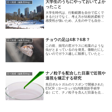
大学生のうちにやっておいてよか
日々雑感（編集長blog）
ったこと
大学生時代は、行動範囲を自分で広くで
きるだけでなく、考え方が比較的柔軟で
感受性が強いため、人生の中でも自分の
幅を広げ、成長するのにぴったりの時期
です。この時期にいろいろな出会いや経
験をして、多様な考え方を身につけてく
ださい。そして自分が常識...
チョウの足は4本？6本？
日々雑感（編集長blog）
この前、拙宅の窓ガラスに枯葉のような
虫がとまっているのを発見。微動だにし
ないのでガラス越しに観察していたとこ
ろ、少しはねを広げはじめました。見た
目、蝶？蛾？のようです。（窓汚れてい
てすみません…）が、どうみても足が4本
しかないです。あれれ？...
ナノ粒子を配合した目薬で近視や
日々雑感（編集長blog）
遠視を矯正する研究
先日ポルトガルのリスボンで開催された
ESCR（ヨーロッパ白内障屈折手術学
会）にて、ナノ粒子を含んだ目薬を点眼
して屈折異常を矯正する興味深い研究
が、イスラエルの研究グループより発表
された。Nanodrops for restoring ref...