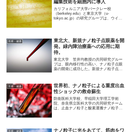
編集技術を細胞内に導入
カリフォルニア大学バークレー校
（berkeley.edu）と東京大学（u-
tokyo.ac.jp）の研究グループは、ウイル
スを用いず、代わりに金ナノ粒子を用い
て、CRISPR-Cas9（クリスパー・キャス
9）ゲノム編集技術を細胞内に導入する...
東北大、新規ナノ粒子点眼薬を開
医療・健康
発。緑内障治療薬への応用に期
待。
東北大学 笠井均教授の共同研究グルー
プは、眼内移行性の高い、ナノ粒子点眼
薬の開発に成功した。新規ナノ粒子点眼
薬の開発と緑内障治療への応用2017年3月
15日 東北大学プレスリリースそれによ
ると、笠井教授らは、緑内障の治療薬で
世界初、ナノ粒子による重度出血
医療・健康
ある炭酸脱水素酵...
性ショックの救命蘇生
防衛医科大学校、早稲田大学理工学術
院、奈良県立医科大学の共同研究チーム
は、止血ナノ粒子と酸素運搬ナノ粒子を
用いた出血性ショックの救命蘇生に世界
で初めて成功したとのこと。世界初 止血
ナノ粒子と酸素運搬ナノ粒子による重度
出血性ショックの救命蘇生...
ナノ粒子に光をあてて、筋肉をワ
医療・健康