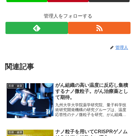
管理人をフォローする
管理人
関連記事
がん組織の高い温度に反応し集積
医療・健康
するナノ微粒子。がん治療薬とし
て期待。
九州大学大学院薬学研究院、量子科学技
術研究開発機構の研究グループは、温度
応答性のナノ微粒子を研究、がん組織の
温度に応答して薬剤分子を集める仕組み
を開発した。JST戦略的創造研究推進事
業での成果。がん組織の高い温度に反応
ナノ粒子を用いてCRISPRゲノム
医療・健康
し、ナノ微粒子が特異的...