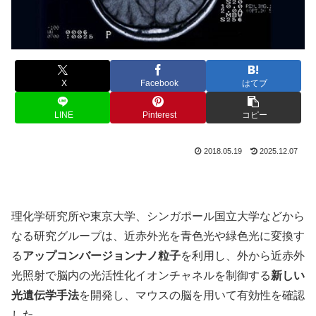
X
Facebook
はてブ
LINE
Pinterest
コピー
2018.05.19
2025.12.07
理化学研究所や東京大学、シンガポール国立大学などから
なる研究グループは、近赤外光を青色光や緑色光に変換す
る
アップコンバージョンナノ粒子
を利用し、外から近赤外
光照射で脳内の光活性化イオンチャネルを制御する
新しい
光遺伝学手法
を開発し、マウスの脳を用いて有効性を確認
した。