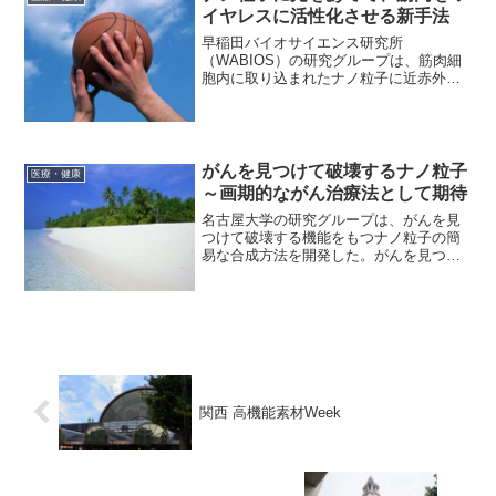
イヤレスに活性化させる新手法
早稲田バイオサイエンス研究所
（WABIOS）の研究グループは、筋肉細
胞内に取り込まれたナノ粒子に近赤外光
を当てることにより、骨格筋の収縮をワ
イヤレスに誘導する新手法を開発した。
イタリア技術研究所、シンガポール国立
大学との共同研究の成果。光を...
がんを見つけて破壊するナノ粒子
医療・健康
～画期的ながん治療法として期待
名古屋大学の研究グループは、がんを見
つけて破壊する機能をもつナノ粒子の簡
易な合成方法を開発した。がんを見つけ
て破壊するナノ粒子を開発～試薬を混合
するだけでナノ粒子の中空化とハイブリ
ッド化を同時に達成～ 2016.12.16 名古
屋大学プレス...
関西 高機能素材Week