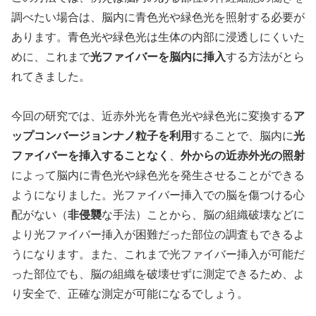
調べたい場合は、脳内に青色光や緑色光を照射する必要が
あります。青色光や緑色光は生体の内部に浸透しにくいた
めに、これまで
光ファイバーを脳内に挿入
する方法がとら
れてきました。
今回の研究では、近赤外光を青色光や緑色光に変換する
ア
ップコンバージョンナノ粒子を利用
することで、脳内に
光
ファイバーを挿入することなく
、
外からの近赤外光の照射
によって脳内に青色光や緑色光を発生させることができる
ようになりました。光ファイバー挿入での脳を傷つける心
配がない（
非侵襲
な手法）ことから、脳の組織破壊などに
より光ファイバー挿入が困難だった部位の調査もできるよ
うになります。また、これまで光ファイバー挿入が可能だ
った部位でも、脳の組織を破壊せずに測定できるため、よ
り安全で、正確な測定が可能になるでしょう。