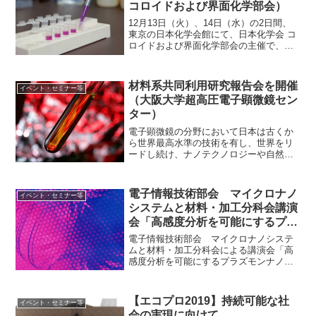
コロイドおよび界面化学部会）
12月13日（火）、14日（水）の2日間、
東京の日本化学会館にて、日本化学会 コ
ロイドおよび界面化学部会の主催で、第
４回コロイド実用技術講座「分散・凝集
のすべて」が開催される。実用技術講座
は、2013年から毎年開催されている微粒
材料系共同利用研究報告会を開催
イベント・セミナー等
子の分散・凝...
（大阪大学超高圧電子顕微鏡セン
ター）
電子顕微鏡の分野において日本は古くか
ら世界最高水準の技術を有し、世界をリ
ードし続け、ナノテクノロジーや自然科
学分野の基礎研究から実用化レベルまで
の幅広い研究を支えてきた。ナノ粒子を
はじめとするナノ材料の研究、実用化が
電子情報技術部会 マイクロナノ
イベント・セミナー等
世界トップ水準なのも、こ...
システムと材料・加工分科会講演
会「高感度分析を可能にするプラ
ズモンナノ材料最前線」
電子情報技術部会 マイクロナノシステ
ムと材料・加工分科会による講演会「高
感度分析を可能にするプラズモンナノ材
料最前線」が1月16日（木）に開催され
る。開催概要は以下の通り。日時：2020
年1月16日（木） 14：00～18：10場所：
【エコプロ2019】持続可能な社
イベント・セミナー等
新化学...
会の実現に向けて