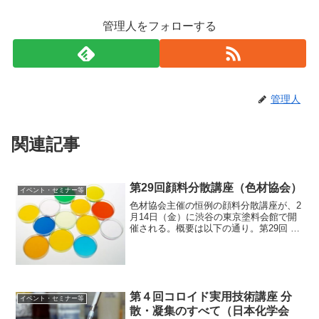
管理人をフォローする
管理人
関連記事
第29回顔料分散講座（色材協会）
イベント・セミナー等
色材協会主催の恒例の顔料分散講座が、2
月14日（金）に渋谷の東京塗料会館で開
催される。概要は以下の通り。第29回 顔
料分散講座日時： 2020年2月14日（金）
9：00～17：00（受付開始 8：30～）会
場： 東京塗料会館（東京都渋谷区恵...
第４回コロイド実用技術講座 分
イベント・セミナー等
散・凝集のすべて（日本化学会