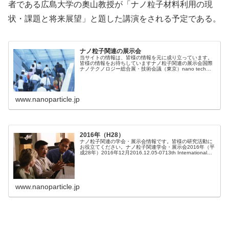
者である広島大学の奧山教授が「ナノ粒子材料利用の現
状・課題と将来展望」と題した講演をされる予定である。
ナノ粒子関連の展示会
当サイトの情報は、皆様の情報を元に成り立っています。
皆様の情報をお待ちしていますナノ粒子関連の展示会国際
ナノテクノロジー総合展・技術会議（東京）nano tech
2018.世界最大級のナノテクノロジーに関する展示会。
2007年の来場数は約...
www.nanoparticle.jp
2016年（H28）
ナノ粒子関連の学会・展示会情報です。皆様の研究活動に
お役立てください。ナノ粒子関連学会・展示会2016年（平
成28年）2016年12月2016.12.05-0713th International
Conference on Nanotek...
www.nanoparticle.jp