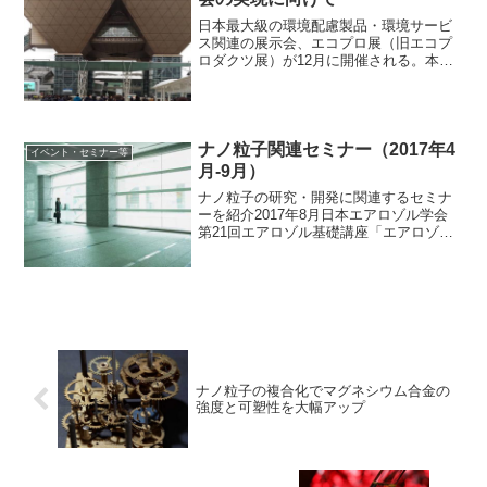
日本最大級の環境配慮製品・環境サービ
ス関連の展示会、エコプロ展（旧エコプ
ロダクツ展）が12月に開催される。本展
示会は1999年から毎年開催され、今年で
21回目。2018年度の参加者数は3日間で
約16万人。会期 ：2019年12月5
日（...
ナノ粒子関連セミナー（2017年4
イベント・セミナー等
月-9月）
ナノ粒子の研究・開発に関連するセミナ
ーを紹介2017年8月日本エアロゾル学会
第21回エアロゾル基礎講座「エアロゾル
と数値解析」開催日：2017年8月2日
（水）会場 ：芝浦工業大学 豊洲キャ
ンパス（東京都江東区）最寄駅：東京メ
トロ有楽町線「...
ナノ粒子の複合化でマグネシウム合金の
強度と可塑性を大幅アップ