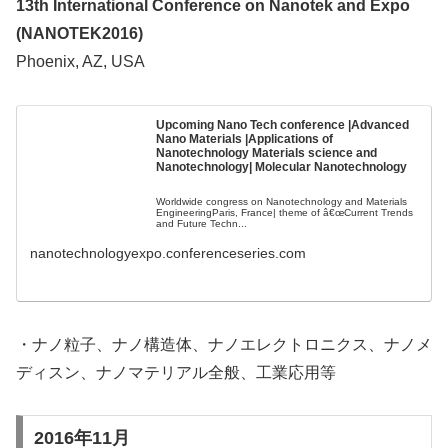
13th International Conference on Nanotek and Expo
(NANOTEK2016)
Phoenix, AZ, USA
Upcoming Nano Tech conference |Advanced
Nano Materials |Applications of
Nanotechnology Materials science and
Nanotechnology| Molecular Nanotechnology
Worldwide congress on Nanotechnology and Materials
EngineeringParis, France| theme of â€œCurrent Trends
and Future Techn...
nanotechnologyexpo.conferenceseries.com
・ナノ粒子、ナノ構造体、ナノエレクトロニクス、ナノメ
ディスン、ナノマテリアル全般、工業応用等
2016年11月